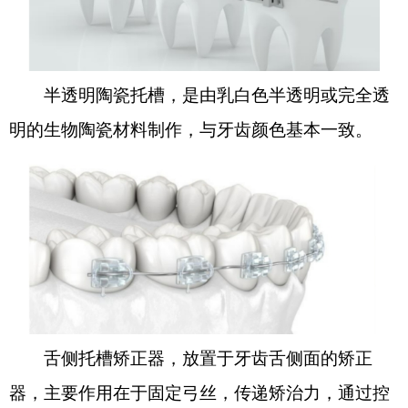
半透明陶瓷托槽，是由乳白色半透明或完全透
明的生物陶瓷材料制作，与牙齿颜色基本一致。
舌侧托槽矫正器，放置于牙齿舌侧面的矫正
器，主要作用在于固定弓丝，传递矫治力，通过控