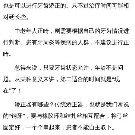
也是可以进行牙齿矫正的。只不过治疗时间可能相
对延长些。
中老年人正畸，则需要根据自己的牙齿情况进
行判断。患有牙周炎等疾病的人群，不建议进行正
畸。
总得来说，只要牙齿状态允许，年龄不是问
题。从某种意义来讲，第二适合的时间就是
“
现
在
”
了！
矫正器有哪些？传统矫正器，也就是我们常说
的
“
钢牙
”
，要与橡胶环和结扎丝相互配合，将弓丝
固定好，一个个串起来，患者不能自主取下。