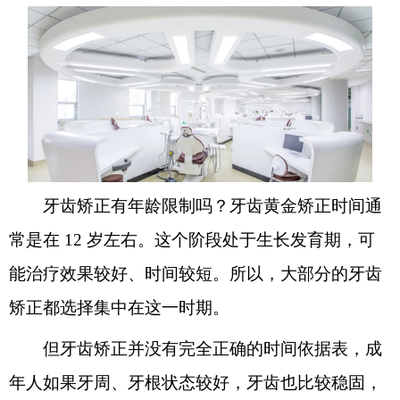
牙齿矫正有年龄限制吗？牙齿黄金矫正时间通
常是在
12 岁左右。这个阶段处于生长发育期，可
能治疗效果较好、时间较短。所以，大部分的牙齿
矫正都选择集中在这一时期。
但牙齿矫正并没有完全正确的时间依据表，成
年人如果牙周、牙根状态较好，牙齿也比较稳固，