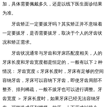
加，具体需要佩戴多久，还是以线下医生面诊结果
为准。
牙齿矫正一定要拔牙吗？其实矫正并不意味着
一定要拔牙，是否需要拔牙，取决于个人的牙齿状
况和矫正需求。
牙齿状况通常与牙齿和牙床匹配度相关，人的
牙床长度和牙齿宽度都是恒定的，一般有以下
2 种
情况： 牙齿宽度 ≤ 牙床长度时，牙床有足够的空间
容纳牙齿，牙床可以容纳下牙齿，即使牙齿局部不
整齐、排列稀疏，一般不拔牙也可以进行调整。牙
齿宽度 ＞ 牙床长度时，如果牙床已经无法容纳牙