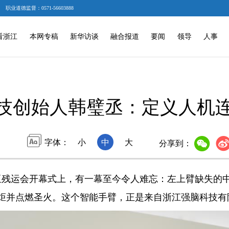
职业道德监督：0571-56603888
看浙江
本网专稿
新华访谈
融合报道
要闻
领导
人事
技创始人韩璧丞：定义人机
字体：
小
中
大
分享到：
亚残运会开幕式上，有一幕至今令人难忘：左上臂缺失的中
炬并点燃圣火。这个智能手臂，正是来自浙江强脑科技有