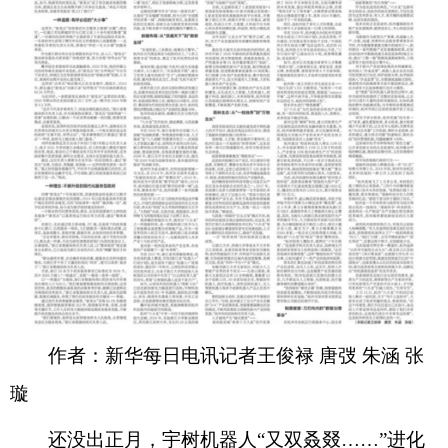
作者：新华每日电讯记者王俊禄 唐弢 朱涵 张
璇
还没出正月，宇树机器人“又双叒叕……”进化