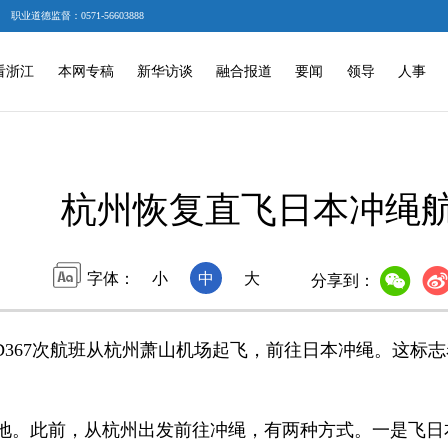
职业道德监督：0571-56603888
看浙江
本网专稿
新华访谈
融合报道
要闻
领导
人事
杭州恢复直飞日本冲绳
字体：
小
中
大
分享到：
367次航班从杭州萧山机场起飞，前往日本冲绳。这标
。此前，从杭州出发前往冲绳，有两种方式。一是飞日