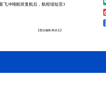
直飞冲绳航班复航后，航程缩短至3
【责任编辑:韩冰玉】