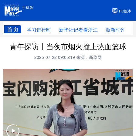
手机版
手机版
PC版本
首页
学习进行时
新华社记者看浙江
浙新时评
青年探访丨当夜市烟火撞上热血篮球
2025-07-22 09:05:19
来源：新华网