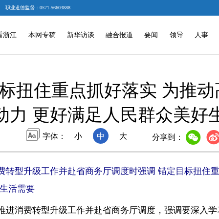
职业道德监督：0571-56603888
看浙江
本网专稿
新华访谈
融合报道
要闻
领导
人事
标扭住重点抓好落实 为推动
动力 更好满足人民群众美好
字体：
小
中
大
分享到：
费转型升级工作并赴省商务厅调度时强调 锚定目标扭住重
好生活需要
进消费转型升级工作并赴省商务厅调度，强调要深入学