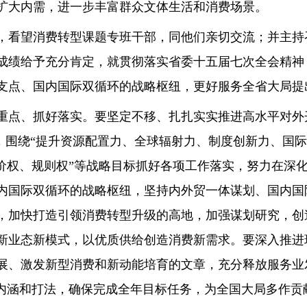
扩大内需，进一步丰富群众文体生活和消费场景。
看望消费转型课题专班干部，同他们亲切交流；并主持
成绩给予充分肯定，就贯彻落实省委十五届七次全会精神
支点、国内国际双循环的战略枢纽，更好服务全省大局提
点、抓好落实。要坚定不移、扎扎实实推进高水平对外
抓，围绕“提升资源配置力、全球辐射力、制度创新力、国际
定价权、规则权”等战略目标抓好各项工作落实，努力在深
内国际双循环的战略枢纽，坚持内外贸一体谋划、国内国
，加快打造引领消费转型升级的高地，加强谋划研究，创
新业态新模式，以优质供给创造消费新需求。要深入推进现
展、激发新型消费和新动能培育的文章，充分释放服务业
的内涵和打法，确保完成全年目标任务，为全国大局多作贡