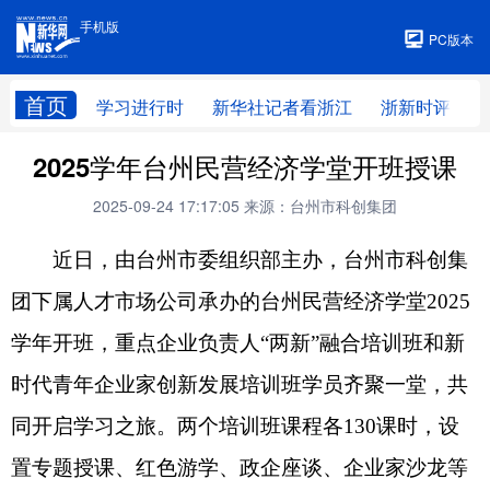
手机版
手机版
PC版本
首页
学习进行时
新华社记者看浙江
浙新时评
2025学年台州民营经济学堂开班授课
2025-09-24 17:17:05
来源：台州市科创集团
近日
，
由台州市委组织部主办
，
台州市科创集
团下属人才市场公司承办的台州民营经济学堂
2025
学年开班
，
重点企业负责人
“
两新
”
融合培训班和新
时代青年企业家创新发展培训班学员齐聚一堂
，
共
同开启学习之旅。两个培训班课程各
130
课时
，
设
置专题授课、红色游学、政企座谈、企业家沙龙等