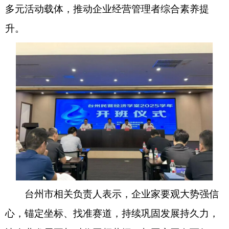
多元活动载体
，
推动企业经营管理者综合素养
提
升。
台州市
相关
负责人
表示
，
企业家要观大势强信
心
，
锚定坐标、找准赛道
，
持续巩固发展持久力
，