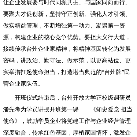
让企业发展
要
与时代同频共振、与国家同向而行。
要聚大才促创新
，
坚持守正创新、强化人才引领、
做实精益管理
，
不断增强第一动力、凝聚第一资
源
，
构建企业的核心竞争优势。要担大义行大道
，
接续传承台州企业家精神
，
将精神基因转化为发展
密码
，
讲政治、勤守法、做示范
，
以更高站位、更
实举措扛起使命担当
，
打造堪当典范的
“
台州牌
”
民
营企业家队伍。
开班仪式结束后
，
台州开放大学正校级
调研员
潘先考为学员讲授开班第一课
——
《知史爱党
担当
使命》
，
鼓励学员企业将党建工作与企业经营管理
深度融合
，
传承红色基因
，
厚植家国情怀
，
激发企