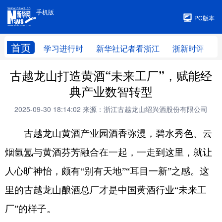
手机版
手机版
PC版本
首页
学习进行时
新华社记者看浙江
浙新时评
古越龙山打造黄酒“未来工厂”，赋能经
典产业数智转型
2025-09-30 18:14:02
来源：浙江古越龙山绍兴酒股份有限公司
古越龙山黄酒产业园酒香弥漫，碧水秀色、云
烟氤氲与黄酒芬芳融合在一起，一走到这里，就让
人心旷神怡，颇有“别有天地”“耳目一新”之感。这
里的古越龙山酿酒总厂才是中国黄酒行业“未来工
厂”的样子。