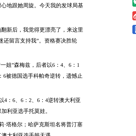
耐心地跟她周旋。今天我的发球局基
翻新后，我觉得更漂亮了，来这里
迷还留言支持我”。资格赛决胜轮
姐”森梅兹，后者以6：4、6：1
3：6被德国选手科帕奇逆转，遗憾止
：6、6：2、6：4逆转澳大利亚
保加利亚选手托莫娃。
莉·塔格尔；哈萨克斯坦名将普汀塞
败了澳大利亚选手韩天遇。