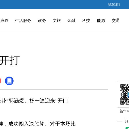
联系我们
廉政
生活服务
政务
文旅
金融
科技
能源
交通
日开打
金花”郭涵煜、杨一迪迎来“开门
娃，成功闯入决胜轮。对于本场比