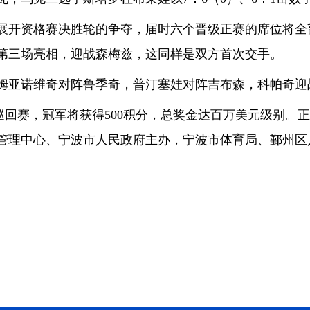
将展开资格赛决胜轮的争夺，届时六个晋级正赛的席位将
第三场亮相，迎战森梅兹，这同样是双方首次交手。
亚诺维奇对阵鲁季奇，普汀塞娃对阵吉布森，科帕奇迎
回赛，冠军将获得500积分，总奖金达百万美元级别。正赛将
管理中心、宁波市人民政府主办，宁波市体育局、鄞州区