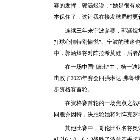
赛的发挥，郭涵煜说：“她是很有
本保住了，这让我在接发球局时更
连续三年来宁波参赛，郭涵煜坦
打球心情特别愉悦”。宁波的球迷
中，郭涵煜将对阵拉希莫娃，后者
在一场中国“德比”中，杨一迪以6
击败了2023年赛会四强琳达·弗
步资格赛首轮。
在资格赛首轮的一场焦点之战中，
同胞乔因特，决胜轮她将对阵克罗地
其他比赛中，哥伦比亚名将奥索里
娃以6：0、6：3战胜了波兰选手