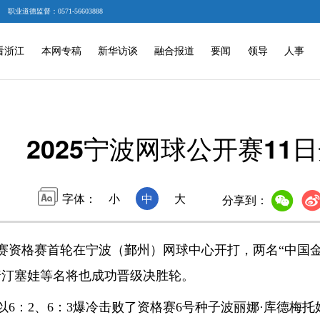
职业道德监督：0571-56603888
看浙江
本网专稿
新华访谈
融合报道
要闻
领导
人事
2025宁波网球公开赛11
字体：
小
中
大
分享到：
开赛资格赛首轮在宁波（鄞州）网球中心开打，两名“中国
普汀塞娃等名将也成功晋级决胜轮。
：2、6：3爆冷击败了资格赛6号种子波丽娜·库德梅托