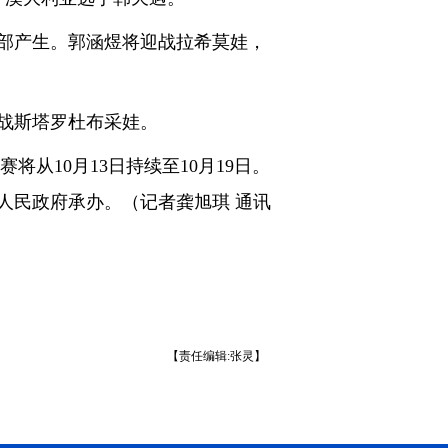
全部产生。郭涵煜将迎战拉希莫娃，
战斯塔罗杜布采娃。
从10月13日持续至10月19日。
人民政府承办。（记者龚旭琪 通讯
【责任编辑:张灵】