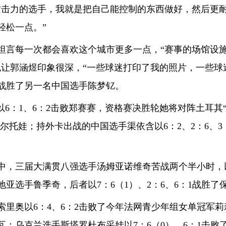
攻击力的选手，我就是把自己能控制的东西做好，然后更
轻松一点。”
言每一次都会喜欢这个城市更多一点，“赛事的场馆设施
也让郭涵煜印象很深，“一些球迷打印了我的照片，一些球
战胜了另一名中国选手陈梦钇。
：1、6：2击败郑赛赛，资格赛决胜轮她将对阵土耳其“一
鲁维尔托娃；持外卡出战的中国选手渠依含以6：2、2：6、
三届大满贯八强选手汤姆亚诺维奇苦战两个半小时，以4
亚选手鲁季奇，后者以7：6（1）、2：6、6：1战胜了
奥以6：4、6：2击败了今年法网青少年组女单冠军莉
卡瓦；乌克兰选手斯塔罗杜布采娃以7：6（0）、6：1击