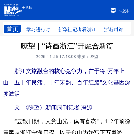
手机版
手机版
PC版本
首页
学习进行时
新华社记者看浙江
浙新时评
瞭望 | “诗画浙江”开融合新篇
2025-11-25 17:43:08
来源：瞭望
浙江文旅融合的核心竞争力，在于将“万年上
山、五千年良渚、千年宋韵、百年红船”文化基因深
度激活
文 |《瞭望》新闻周刊记者 冯源
“云散日朗，人意山光，俱有喜态”，412年前徐
霞客从浙江宁海启程，以天台山为始写下万里游