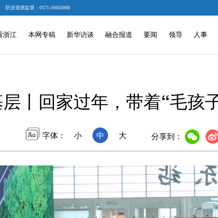
职业道德监督：0571-56603888
看浙江
本网专稿
新华访谈
融合报道
要闻
领导
人事
基层丨回家过年，带着“毛孩
字体：
小
中
大
分享到：