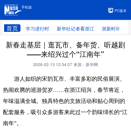
手机版
手机版
PC版本
首页
学习进行时
新华社记者看浙江
浙新时评
新春走基层｜逛瓦市、备年货、听越剧
——来绍兴过个“江南年”
2026-02-13 12:34:07
来源：新华网
游人如织的宋韵瓦市、丰富多彩的民俗展演、
热闹欢腾的巡游贺岁……在浙江绍兴，春节将近，
年味溢满全城。独具特色的文旅活动和贴心周到的
配套服务，吸引众多游客来此过一个韵味绵长的“江
南年”。