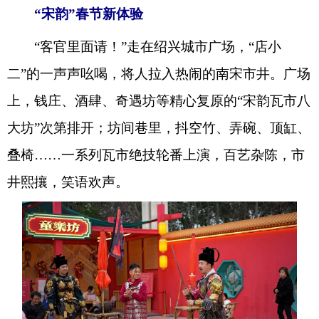
“宋韵”春节新体验
“客官里面请！”走在绍兴城市广场，“店小
二”的一声声吆喝，将人拉入热闹的南宋市井。广场
上，钱庄、酒肆、奇遇坊等精心复原的“宋韵瓦市八
大坊”次第排开；坊间巷里，抖空竹、弄碗、顶缸、
叠椅……一系列瓦市绝技轮番上演，百艺杂陈，市
井熙攘，笑语欢声。