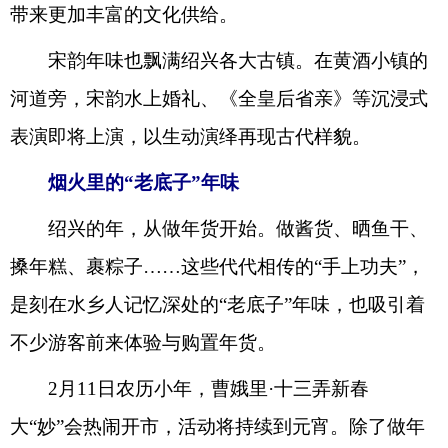
带来更加丰富的文化供给。
宋韵年味也飘满绍兴各大古镇。在黄酒小镇的
河道旁，宋韵水上婚礼、《全皇后省亲》等沉浸式
表演即将上演，以生动演绎再现古代样貌。
烟火里的“老底子”年味
绍兴的年，从做年货开始。做酱货、晒鱼干、
搡年糕、裹粽子……这些代代相传的“手上功夫”，
是刻在水乡人记忆深处的“老底子”年味，也吸引着
不少游客前来体验与购置年货。
2月11日农历小年，曹娥里·十三弄新春
大“妙”会热闹开市，活动将持续到元宵。除了做年