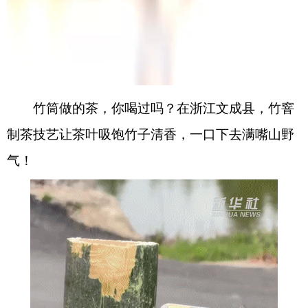
竹筒做的茶，你喝过吗？在浙江文成县，竹窨
制茶技艺让茶叶吸饱竹子清香，一口下去满嘴山野
气！