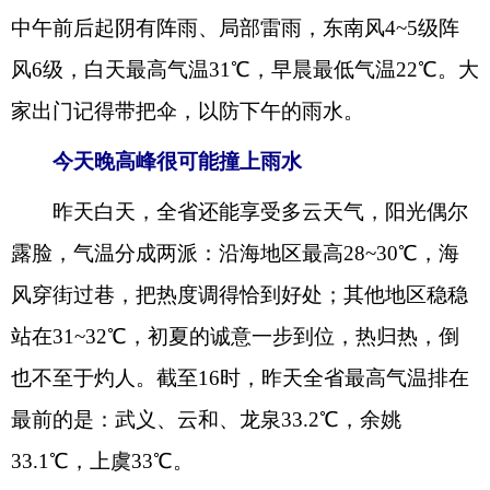
中午前后起阴有阵雨、局部雷雨，东南风4~5级阵
风6级，白天最高气温31℃，早晨最低气温22℃。大
家出门记得带把伞，以防下午的雨水。
今天晚高峰很可能撞上雨水
昨天白天，全省还能享受多云天气，阳光偶尔
露脸，气温分成两派：沿海地区最高28~30℃，海
风穿街过巷，把热度调得恰到好处；其他地区稳稳
站在31~32℃，初夏的诚意一步到位，热归热，倒
也不至于灼人。截至16时，昨天全省最高气温排在
最前的是：武义、云和、龙泉33.2℃，余姚
33.1℃，上虞33℃。