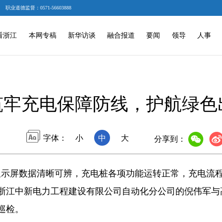
职业道德监督：0571-56603888
看浙江
本网专稿
新华访谈
融合报道
要闻
领导
人事
筑牢充电保障防线，护航绿色
字体：
小
中
大
分享到：
屏数据清晰可辨，充电桩各项功能运转正常，充电流程
浙江中新电力工程建设有限公司自动化分公司的倪伟军与
巡检。