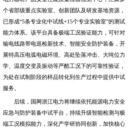
个省部级重点实验室、创新团队及研发基地资源，
已形成“5条专业化中试线+15个专业实验室”的测试
能力体系。该平台具备极端工况验证能力，可针对
输电线路带电巡检新技术、智能安全防护装备，开
展特高压电弧电磁环境、高处坠落冲击、大吨位力
学、温度交变及振动等严酷工况下的可靠性验证，
为处在试制阶段的样品转化到生产过程中提供中试
服务。
后续，国网浙江电力将继续依托能源电力安全
应急与防护装备中试平台，持续升级智能检测与极
端工况模拟能力，深化产学研协同创新，加快核心