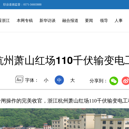
职业道德监督：0571-56603888
看浙江
本网专稿
新华访谈
融合报道
要闻
领导
人事
杭州萧山红场110千伏输变电
字体：
小
中
大
分享到：
闸操作的完美收官，浙江杭州萧山红场110千伏输变电工