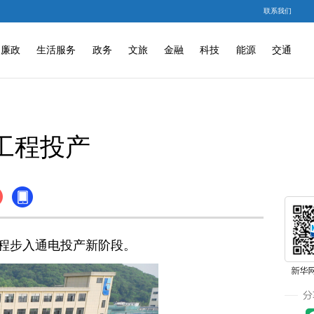
联系我们
廉政
生活服务
政务
文旅
金融
科技
能源
交通
工程投产
程步入通电投产新阶段。