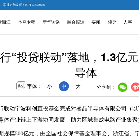
职业道德监督：0571-56603888
看浙江
本网专稿
新华访谈
融合报道
要闻
领导
人事
行“投贷联动”落地，1.3亿
导体
字体：
小
中
大
分享到：
动宁波科创直投基金完成对睿晶半导体有限公司（以下简
导体产业链上下游协同发展，助力区域集成电路产业集聚
模500亿元，由全国社会保障基金理事会、浙江省、