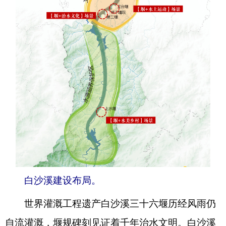
白沙溪建设布局。
世界灌溉工程遗产白沙溪三十六堰历经风雨仍
自流灌溉，堰规碑刻见证着千年治水文明。白沙溪