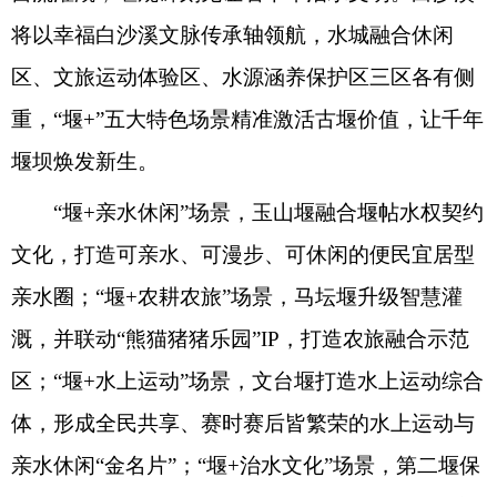
将以幸福白沙溪文脉传承轴领航，水城融合休闲
区、文旅运动体验区、水源涵养保护区三区各有侧
重，“堰+”五大特色场景精准激活古堰价值，让千年
堰坝焕发新生。
“堰+亲水休闲”场景，玉山堰融合堰帖水权契约
文化，打造可亲水、可漫步、可休闲的便民宜居型
亲水圈；“堰+农耕农旅”场景，马坛堰升级智慧灌
溉，并联动“熊猫猪猪乐园”IP，打造农旅融合示范
区；“堰+水上运动”场景，文台堰打造水上运动综合
体，形成全民共享、赛时赛后皆繁荣的水上运动与
亲水休闲“金名片”；“堰+治水文化”场景，第二堰保