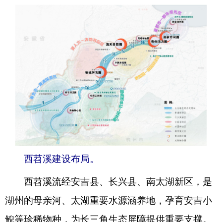
西苕溪建设布局。
西苕溪流经安吉县、长兴县、南太湖新区，是
湖州的母亲河、太湖重要水源涵养地，孕育安吉小
鲵等珍稀物种，为长三角生态屏障提供重要支撑。