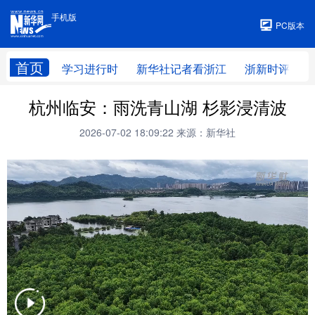
手机版
手机版
PC版本
首页
学习进行时
新华社记者看浙江
浙新时评
杭州临安：雨洗青山湖 杉影浸清波
2026-07-02 18:09:22
来源：新华社