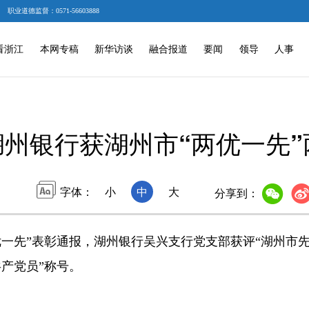
职业道德监督：0571-56603888
看浙江
本网专稿
新华访谈
融合报道
要闻
领导
人事
湖州银行获湖州市“两优一先”
字体：
小
中
大
分享到：
先”表彰通报，湖州银行吴兴支行党支部获评“湖州市先
产党员”称号。