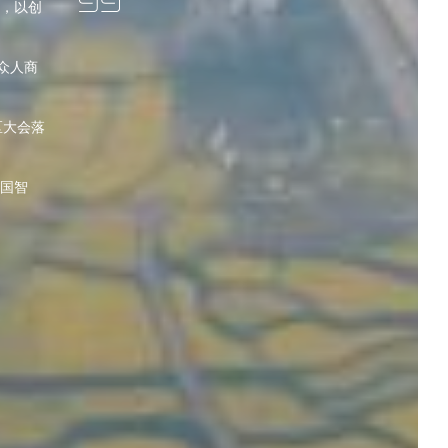
，以创
众人商
区大会落
国智