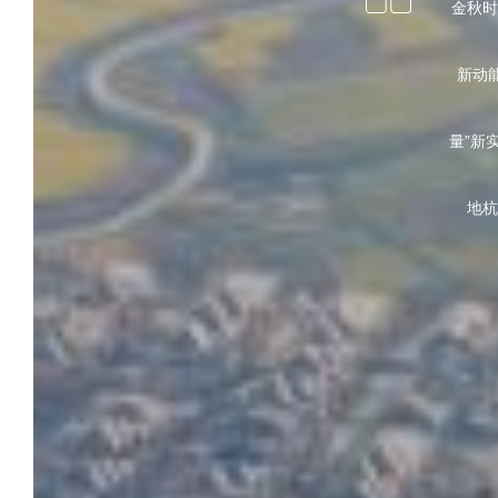
金秋时
新动
量”新
地杭