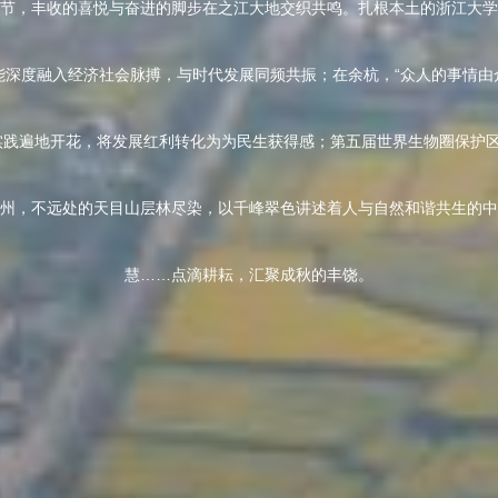
节，丰收的喜悦与奋进的脚步在之江大地交织共鸣。扎根本土的浙江大学
能深度融入经济社会脉搏，与时代发展同频共振；在余杭，“众人的事情由
实践遍地开花，将发展红利转化为为民生获得感；第五届世界生物圈保护
州，不远处的天目山层林尽染，以千峰翠色讲述着人与自然和谐共生的中
慧……点滴耕耘，汇聚成秋的丰饶。