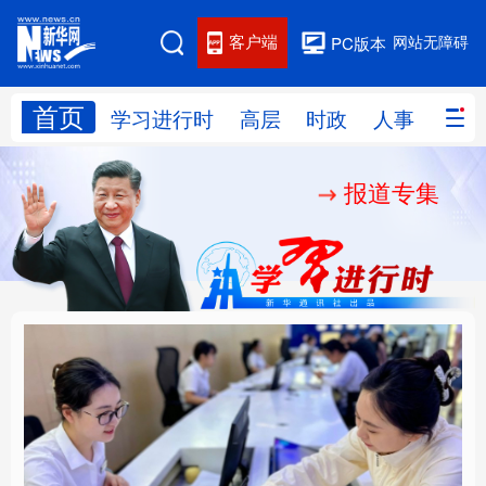
客户端
网站无障碍
PC版本
首页
网站地图
学习进行时
高层
时政
人事
国际
报道专集
学习进行时
高层
时政
人事
国际
财经
网评
港澳
台湾
思客智库
全球连线
教育
科技
科创
量子
体育
文化
书画
健康
军事
厚植营商沃土推动东北
铸魂强党丨以党的政治
访谈
视频
图片
政务