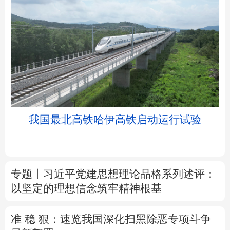
北京
天津
河北
山西
辽宁
吉林
上海
江苏
我国最北高铁哈伊高铁启动运行试验
浙江
安徽
福建
江西
山东
河南
湖北
湖南
专题丨
习近平党建思想理论品格系列述评：
以坚定的理想信念筑牢精神根基
广东
广西
海南
重庆
四川
贵州
云南
西藏
准 稳 狠：速览我国深化扫黑除恶专项斗争
最新部署
陕西
甘肃
青海
宁夏
树立和践行正确政绩观
除作风之弊 兴实干
新疆
内蒙古
黑龙江
之风