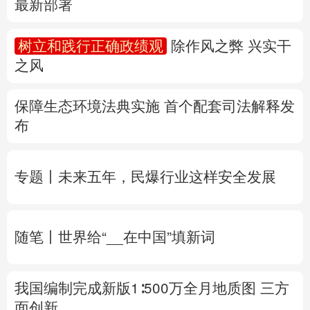
保障生态环境法典实施 首个配套司法解释发
多语种频道
布
English
Español
Français
عربى
专题丨
未来五年，民爆行业这样安全发展
Русский язык
日本語
한국어
Deutsch
Português
随笔丨世界给“__在中国”填新词
我国编制完成新版1∶500万全月地质图 三方
面创新
专题丨
两部门针对浙闽启动防汛防台风四级
应急响应
8月会有几个台风登陆或影响我国