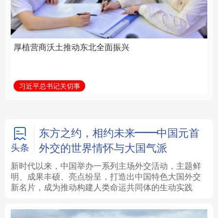
全面振兴
建设为统领加强党的各
方面建设
法律
中央文件
金融
汽车
习近平总书记关切事
学习新语
食品
人居
信息化
数字经济
学术中国
乡村振兴
银龄
溯源中国
东方之约，相约未来——中国元首
外交的世界情怀与大国气派
头条
城市
旅游
能源
会展
新时代以来，中国举办一系列主场外交活动，主题鲜
明、成果丰硕、亮点纷呈，打造出中国特色大国外交
彩票
娱乐
时尚
悦读
新名片，成为推动构建人类命运共同体的生动实践
公益
一带一路
亚太网
上市公司
文化产业
地方频道