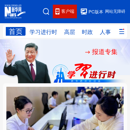
客户端
网站无障碍
PC版本
首页
网站地图
学习进行时
高层
时政
人事
国际
报道专集
学习进行时
高层
时政
人事
国际
财经
网评
港澳
台湾
思客智库
全球连线
教育
科技
科创
量子
体育
文化
书画
健康
军事
厚植营商沃土推动东北
铸魂强党丨以党的政治
访谈
视频
图片
政务