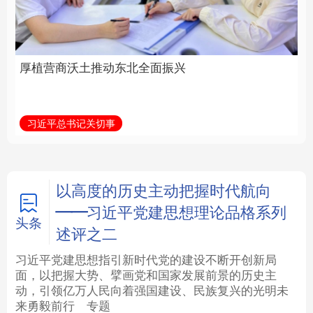
全面振兴
建设为统领加强党的各
方面建设
法律
中央文件
金融
汽车
习近平总书记关切事
学习新语
食品
人居
信息化
数字经济
学术中国
乡村振兴
银龄
溯源中国
以高度的历史主动把握时代航向
——习近平党建思想理论品格系列
城市
旅游
能源
会展
头条
述评之二
彩票
娱乐
时尚
悦读
习近平党建思想指引新时代党的建设不断开创新局
面，以把握大势、擘画党和国家发展前景的历史主
动，引领亿万人民向着强国建设、民族复兴的光明未
公益
一带一路
亚太网
上市公司
来勇毅前行
专题
文化产业
地方频道