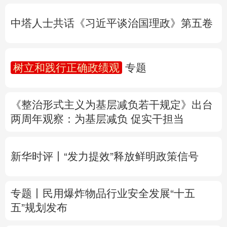
树立和践行正确政绩观
专题
多语种频道
《整治形式主义为基层减负若干规定》出台
English
Español
Français
عربى
两周年
观察
：为基层减负 促实干担当
Русский язык
日本語
한국어
新华时评丨“发力提效”释放鲜明政策信号
Deutsch
Português
专题丨
民用爆炸物品行业安全发展“十五
五”规划发布
专家解读中国首例对外贸易国家安全调查：
中国经贸治理体系一次重要升级
专题丨
“白海豚”逼近华东 罕见远洋台风将登