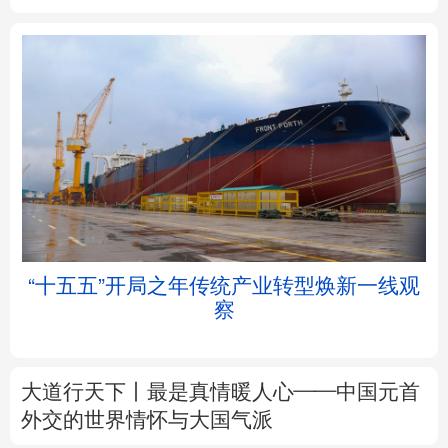
北京
天津
河北
山西
辽宁
吉林
上海
江苏
浙江
安徽
福建
江西
“十五五”开局之年传统产业转型焕新一线观
察
山东
河南
湖北
湖南
广东
广西
海南
重庆
大道行天下丨最是真情暖人心——中国元首
四川
贵州
云南
西藏
外交的
世界
情怀与大国气派
陕西
甘肃
青海
宁夏
中塔人士共话《习近平谈治国理政》第五卷
新疆
内蒙古
黑龙江