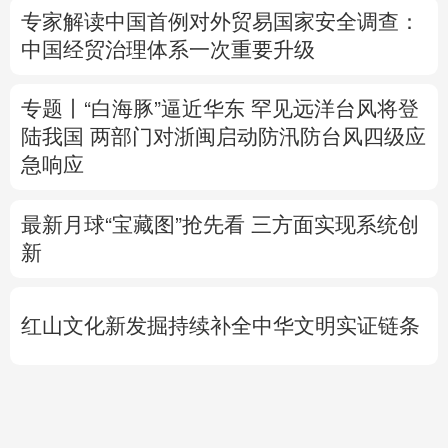
陆我国
两部门对浙闽启动防汛防台风四级应
急响应
最新月球“宝藏图”抢先看
三方面实现系统创
新
红山文化新发掘持续补全中华文明实证链条
外交部就广岛核爆81周年答问
警惕日本拥
核野心
专题丨
伊拟禁止敌对方通行霍尔木兹海峡 违
者重罚