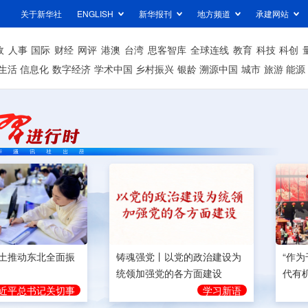
关于新华社
ENGLISH
新华报刊
地方频道
承建网站
政
人事
国际
财经
网评
港澳
台湾
思客智库
全球连线
教育
科技
科创
生活
信息化
数字经济
学术中国
乡村振兴
银龄
溯源中国
城市
旅游
能源
土推动东北全面振
铸魂强党丨以党的政治建设为
“作
统领加强党的各方面建设
代有
近平总书记关切事
学习新语