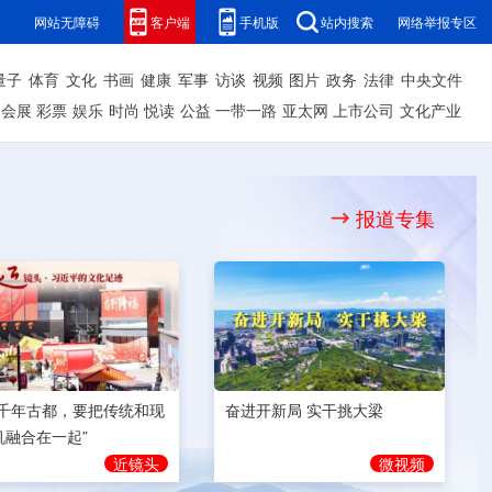
网站无障碍
客户端
手机版
站内搜索
网络举报专区
量子
体育
文化
书画
健康
军事
访谈
视频
图片
政务
法律
中央文件
会展
彩票
娱乐
时尚
悦读
公益
一带一路
亚太网
上市公司
文化产业
报道专集
奋进开新局 实干挑大梁
为千年古都，要把传统和现
机融合在一起”
微视频
近镜头