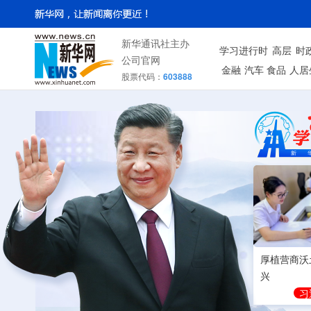
新华通讯社主办
学习进行时
高层
时
公司官网
金融
汽车
食品
人居
股票代码：
603888
厚植营商沃
兴
习