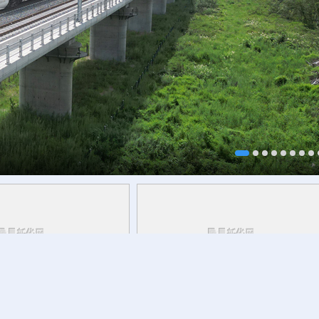
研行丨
能监测、慧预警、
8月7日迎立秋
草木花果间邂逅立