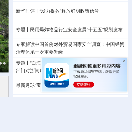
新华时评丨“发力提效”释放鲜明政策信号
专题丨
民用爆炸物品行业安全发展“十五五”规划发布
专家解读中国首例对外贸易国家安全调查：中国经贸
治理体系一次重要升级
专题丨
“白海豚”逼近华东 罕见远洋台风将登陆我国
两
部门对浙闽启动防汛防台风四级应急响应
最新月球“宝藏图”抢先看
三方面实现系统创新
红山文化新发掘持续补全中华文明实证链条
外交部就广岛核爆81周年答问
警惕日本拥核野心
秋