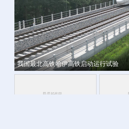
工银私人银行 君子偕伙伴同行
我国最北高铁哈伊高铁启动运行试验
外交部发言人转发贵州梯田音乐会
活力中国调