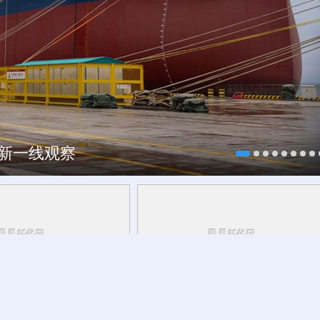
焕新一线观察
研行丨
能监测、慧预警、
今日立秋
草木花果间邂逅立秋的