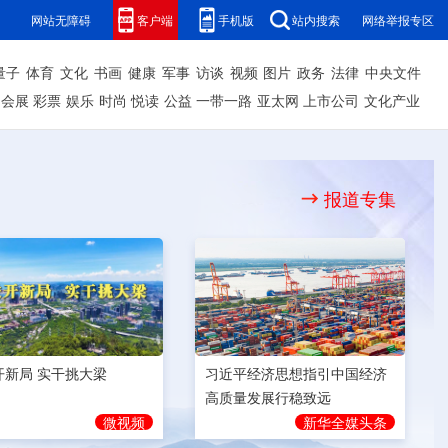
网站无障碍
客户端
手机版
站内搜索
网络举报专区
量子
体育
文化
书画
健康
军事
访谈
视频
图片
政务
法律
中央文件
会展
彩票
娱乐
时尚
悦读
公益
一带一路
亚太网
上市公司
文化产业
报道专集
开新局 实干挑大梁
习近平经济思想指引中国经济
高质量发展行稳致远
微视频
新华全媒头条