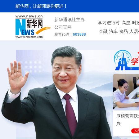
新华通讯社主办
学习进行时
高层
时
公司官网
金融
汽车
食品
人居
股票代码：
603888
厚植营商沃
兴
习