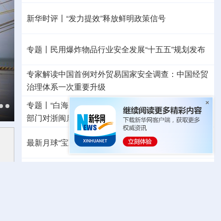
新华时评丨“发力提效”释放鲜明政策信号
专题丨
民用爆炸物品行业安全发展“十五五”规划发布
专家解读中国首例对外贸易国家安全调查：中国经贸
治理体系一次重要升级
专题丨
“白海豚”逼近华东 罕见远洋台风将登陆我国
两
部门对浙闽启动防汛防台风四级应急响应
最新月球“宝藏图”抢先看
三方面实现系统创新
外交部就广岛核爆81周年答问
警惕日本拥核野心
美国将对多晶硅衍生品加征15%关税
温