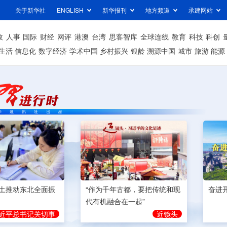
关于新华社
ENGLISH
新华报刊
地方频道
承建网站
政
人事
国际
财经
网评
港澳
台湾
思客智库
全球连线
教育
科技
科创
生活
信息化
数字经济
学术中国
乡村振兴
银龄
溯源中国
城市
旅游
能源
奋进
土推动东北全面振
“作为千年古都，要把传统和现
代有机融合在一起”
近平总书记关切事
近镜头