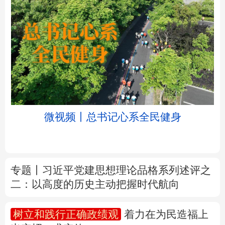
北京
天津
河北
山西
辽宁
吉林
上海
江苏
微视频丨总书记心系全民健身
浙江
安徽
福建
江西
山东
河南
湖北
湖南
专题丨
习近平党建思想理论品格系列述评之
二：以高度的历史主动把握时代航向
广东
广西
海南
重庆
四川
贵州
云南
西藏
树立和践行正确政绩观
着力在为民造福上
出实招、求实效
陕西
甘肃
青海
宁夏
新疆
内蒙古
黑龙江
新华时评丨在迎难而上中打开广阔天地