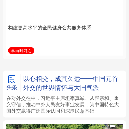
身公共服务体系
中国
法律
中央文件
金融
汽车
学而时习之
学习新语
食品
人居
信息化
数字经济
学术中国
乡村振兴
银龄
溯源中国
以心相交，成其久远——中国元首
外交的世界情怀与大国气派
头条
城市
旅游
能源
会展
在对外交往中，习近平主席坦率真诚、从容亲和、重
义守信，推动中外人民友好事业发展，为中国特色大
彩票
娱乐
时尚
悦读
国外交赢得广泛国际认同和深厚民意基础
公益
一带一路
亚太网
上市公司
文化产业
地方频道