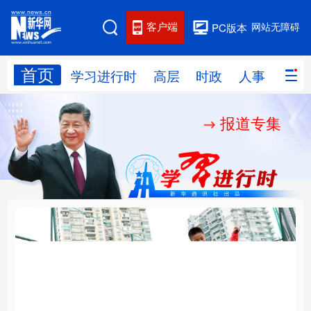
客户端
网站无障碍
PC版本
首页
网站地图
学习进行时
高层
时政
人事
国际
报道专集
学习进行时
高层
时政
人事
国际
财经
网评
港澳
台湾
思客智库
全球连线
教育
科技
科创
量子
体育
文化
书画
健康
军事
构建更高水平的全民健
乐享全民健身 共筑健康
访谈
视频
图片
政务