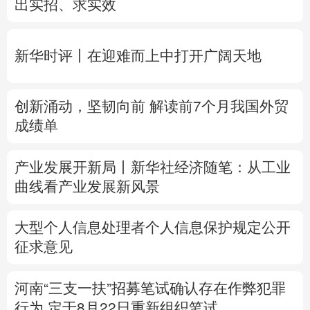
创新涌动，坚韧向前 解读前7个月我国外贸
多语种频道
成绩单
English
Español
Français
عربى
产业发展开新局丨
新华社经济随笔：从工业
Русский язык
日本語
한국어
曲线看产业发展新风景
Deutsch
Português
大型个人信息处理者个人信息保护规定公开
征求意见
河南“三支一扶”招募笔试确认存在作弊犯罪
行为
定于8月22日重新组织笔试
专题丨
台风“白海豚”预计在浙闽沿海登陆
浙
闽启动防汛防台风三级应急响应
6省市启动
洪水防御Ⅳ级响应