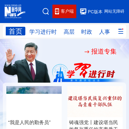
客户端
网站无障碍
PC版本
首页
网站地图
学习进行时
高层
时政
人事
国际
报道专集
学习进行时
高层
时政
人事
国际
财经
网评
港澳
台湾
思客智库
全球连线
教育
科技
科创
量子
体育
文化
书画
健康
军事
“我是人民的勤务员”
铸魂强党丨建设堪当民
访谈
视频
图片
政务