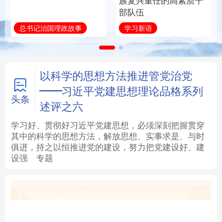
族复兴重任的高素质干
部队伍
法律
中央文件
金融
汽车
总书记治国理政故事
学习新语
食品
人居
信息化
数字经济
学术中国
乡村振兴
银龄
溯源中国
以科学的思想方法推进管党治党
——习近平党建思想理论品格系列
城市
旅游
能源
会展
头条
述评之六
彩票
娱乐
时尚
悦读
学习好、贯彻好习近平党建思想，必须深刻把握贯穿
其中的科学的思想方法，解放思想、实事求是、与时
俱进，持之以恒推进党的建设，努力把党建设好、建
公益
一带一路
亚太网
上市公司
设强
专题
文化产业
地方频道