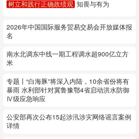
树立和践行正确政绩观
知畏与有为
多语种频道
2026年中国国际服务贸易交易会开放媒体报
English
Español
Français
عربى
名
Русский язык
日本語
한국어
南水北调东中线一期工程调水超900亿立方
Deutsch
Português
米
专题丨
“白海豚”将深入内陆，10余省份将有
暴雨
水利部
针对冀鲁豫鄂4省启动洪水防御
Ⅳ级应急响应
公安部再次公布15起涉汛涉灾网络谣言案例
详情