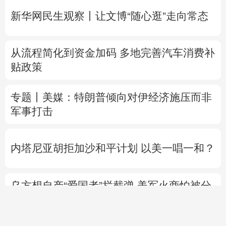
新华网民生观察丨
让文博“随心逛”走向常态
从流程简化到资金加码 多地完善汽车消费补
贴政策
专题丨
美媒：特朗普倾向对伊经济施压而非
军事打击
内塔尼亚胡拒加沙和平计划 以美一唱一和？
乌方想自产“爱国者”拦截弹 美军火商怕被分
蛋糕？