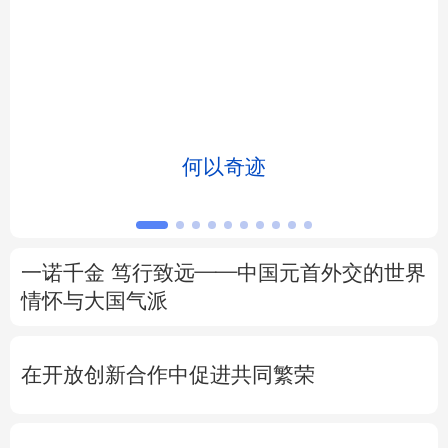
北京
天津
河北
山西
辽宁
吉林
上海
江苏
浙江
安徽
福建
江西
何以奇迹
山东
河南
湖北
湖南
广东
广西
海南
重庆
一诺千金 笃行致远——中国元首外交的世界
四川
贵州
云南
西藏
情怀与大国气派
陕西
甘肃
青海
宁夏
在开放创新合作中促进共同繁荣
新疆
内蒙古
黑龙江