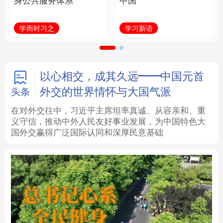
身公共服务体系
中国
法律
中央文件
金融
汽车
学而时习之
学习新语
食品
人居
信息化
数字经济
学术中国
乡村振兴
银龄
溯源中国
以心相交，成其久远——中国元首
外交的世界情怀与大国气派
头条
城市
旅游
能源
会展
在对外交往中，习近平主席坦率真诚、从容亲和、重
义守信，推动中外人民友好事业发展，为中国特色大
彩票
娱乐
时尚
悦读
国外交赢得广泛国际认同和深厚民意基础
公益
一带一路
亚太网
上市公司
文化产业
地方频道