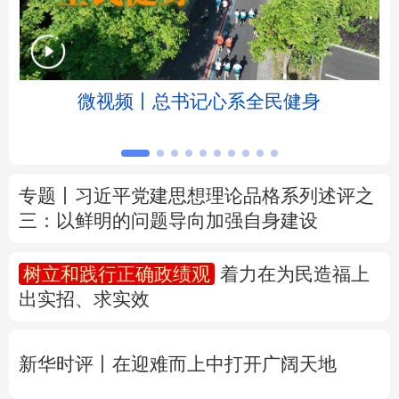
北京
天津
河北
山西
辽宁
吉林
上海
江苏
微视频丨总书记心系全民健身
浙江
安徽
福建
江西
山东
河南
湖北
湖南
专题丨
习近平党建思想理论品格系列述评之
三：以鲜明的问题导向加强自身建设
广东
广西
海南
重庆
四川
贵州
云南
西藏
树立和践行正确政绩观
着力在为民造福上
出实招、求实效
陕西
甘肃
青海
宁夏
新疆
内蒙古
黑龙江
新华时评丨在迎难而上中打开广阔天地