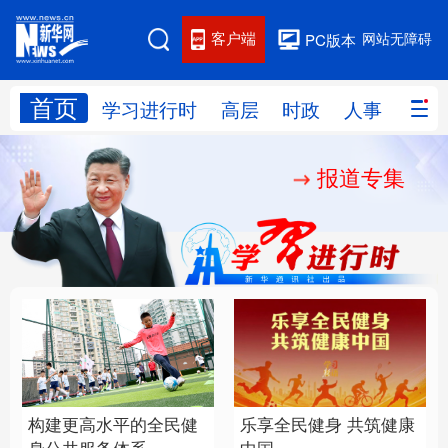
客户端
网站无障碍
PC版本
首页
网站地图
学习进行时
高层
时政
人事
国际
报道专集
学习进行时
高层
时政
人事
国际
财经
网评
港澳
台湾
思客智库
全球连线
教育
科技
科创
量子
体育
文化
书画
健康
军事
构建更高水平的全民健
乐享全民健身 共筑健康
访谈
视频
图片
政务