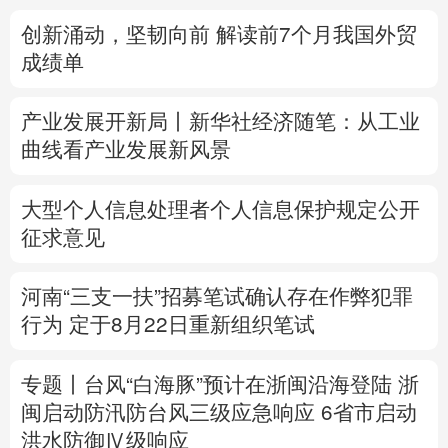
创新涌动，坚韧向前 解读前7个月我国外贸
多语种频道
成绩单
English
Español
Français
عربى
产业发展开新局丨
新华社经济随笔：从工业
Русский язык
日本語
한국어
曲线看产业发展新风景
Deutsch
Português
大型个人信息处理者个人信息保护规定公开
征求意见
河南“三支一扶”招募笔试确认存在作弊犯罪
行为
定于8月22日重新组织笔试
专题丨
台风“白海豚”预计在浙闽沿海登陆
浙
闽启动防汛防台风三级应急响应
6省市启动
洪水防御Ⅳ级响应