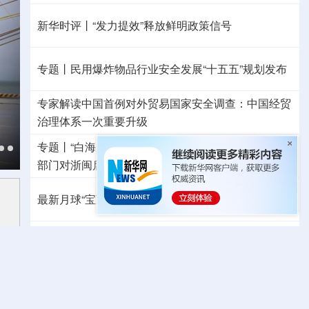
新华时评丨“发力提效”释放鲜明政策信号
专题丨
民用爆炸物品行业安全发展“十五五”规划发布
专家解读中国首例对外贸易国家安全调查：中国经贸
治理体系一次重要升级
专题丨
“白海豚”逼近华东 罕见远洋台风将登陆我国
两
部门对浙闽启动防汛防台风四级应急响应
最新月球“宝藏图”抢先看
三方面实现系统创新
红山文化新发掘持续补全中华文明实证链条
外交部就广岛核爆81周年答问
警惕日本拥核野心
温