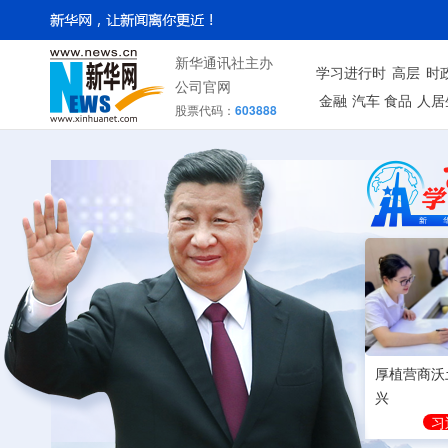
新华通讯社主办
学习进行时
高层
时
公司官网
金融
汽车
食品
人居
股票代码：
603888
厚植营商沃
兴
习