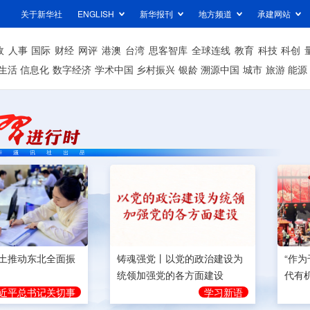
关于新华社
ENGLISH
新华报刊
地方频道
承建网站
政
人事
国际
财经
网评
港澳
台湾
思客智库
全球连线
教育
科技
科创
生活
信息化
数字经济
学术中国
乡村振兴
银龄
溯源中国
城市
旅游
能源
土推动东北全面振
铸魂强党丨以党的政治建设为
“作
统领加强党的各方面建设
代有
近平总书记关切事
学习新语