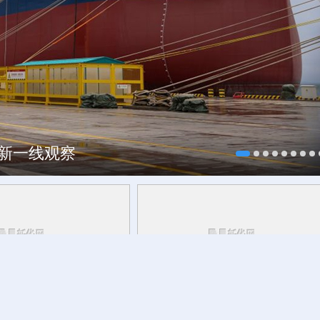
焕新一线观察
研行丨
能监测、慧预警、
今日立秋
草木花果间邂逅立秋的