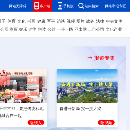
网站无障碍
客户端
手机版
站内搜索
网络举报专区
量子
体育
文化
书画
健康
军事
访谈
视频
图片
政务
法律
中央文件
会展
彩票
娱乐
时尚
悦读
公益
一带一路
亚太网
上市公司
文化产业
报道专集
奋进开新局 实干挑大梁
为千年古都，要把传统和现
机融合在一起”
微视频
近镜头