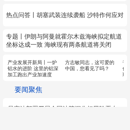
我国中东部大范围桑拿天持续局地可超38℃
上合组织“天山-2026”联合网络反恐演习在新
疆举行
中方代表：防止“三股势力”借助新兴技术蔓
延渗透
热点问答丨胡塞武装连续袭船 沙特作何应对
专题丨
伊朗与阿曼就霍尔木兹海峡拟定航道
坐标达成一致
海峡现有两条航道将关闭
千笔