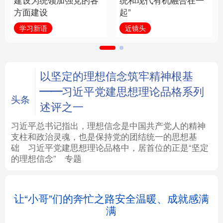
建设为统领加强党的各
统和现代有机融合在一
方面建设
起”
法律
中央文件
金融
汽车
学习新语
近镜头
食品
人居
信息化
数字经济
学术中国
乡村振兴
银龄
溯源中国
以坚定的理想信念筑牢精神根基
——习近平党建思想理论品格系列
城市
旅游
能源
会展
头条
述评之一
彩票
娱乐
时尚
悦读
习近平总书记指出，理想信念是中国共产党人的精神
支柱和政治灵魂，也是保持党的团结统一的思想基
础
习近平
党建思想理论品格中，居首位的正是“坚定
公益
一带一路
亚太网
上市公司
的理想信念”
专题
文化产业
地方频道