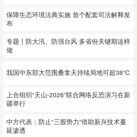
无益之事
多语种频道
整治形式主义为基层减负丨除作风之弊 兴实
English
Español
Français
عربى
干之风
Русский язык
日本語
한국어
新华时评丨从“向新”“向优”读懂中国经济韧性
Deutsch
Português
活力
保障生态环境法典实施 首个配套司法解释发
布
专题丨
防大汛、防强台风 多省份关键期这样
做