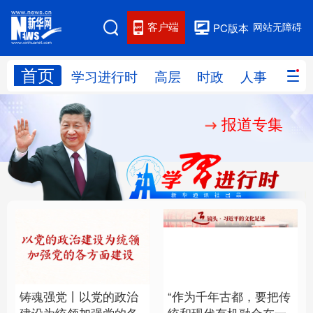
客户端
网站无障碍
PC版本
首页
网站地图
学习进行时
高层
时政
人事
国际
报道专集
学习进行时
高层
时政
人事
国际
财经
网评
港澳
台湾
思客智库
全球连线
教育
科技
科创
量子
体育
文化
书画
健康
军事
铸魂强党丨以党的政治
“作为千年古都，要把传
访谈
视频
图片
政务