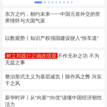
北京
天津
河北
山西
辽宁
吉林
上海
江苏
浙江
安徽
福建
江西
让“小哥”们的奔忙之路安全温暖、成就感满
满
山东
河南
湖北
湖南
广东
广西
海南
重庆
东方之约，相约未来——中国元首外交的世
四川
贵州
云南
西藏
界情怀与大国气派
陕西
甘肃
青海
宁夏
以数观势丨知识产权强国建设驶入“快车道”
新疆
内蒙古
黑龙江
树立和践行正确政绩观
不作无补之功 不为