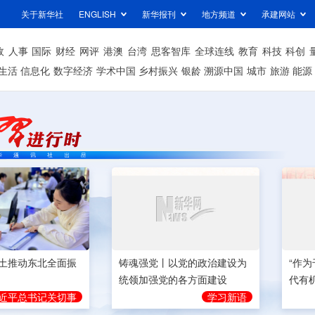
关于新华社
ENGLISH
新华报刊
地方频道
承建网站
政
人事
国际
财经
网评
港澳
台湾
思客智库
全球连线
教育
科技
科创
生活
信息化
数字经济
学术中国
乡村振兴
银龄
溯源中国
城市
旅游
能源
土推动东北全面振
铸魂强党丨以党的政治建设为
“作
统领加强党的各方面建设
代有
近平总书记关切事
学习新语