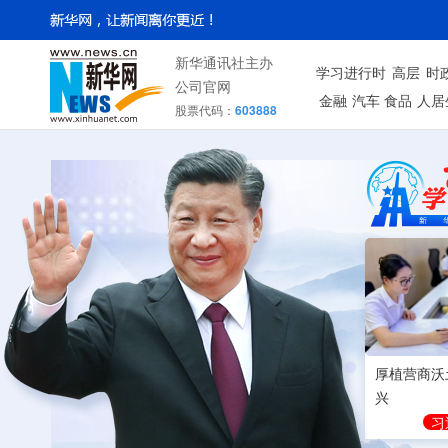
新华通讯社主办
学习进行时
高层
时
公司官网
金融
汽车
食品
人居
股票代码：
603888
厚植营商沃
兴
习