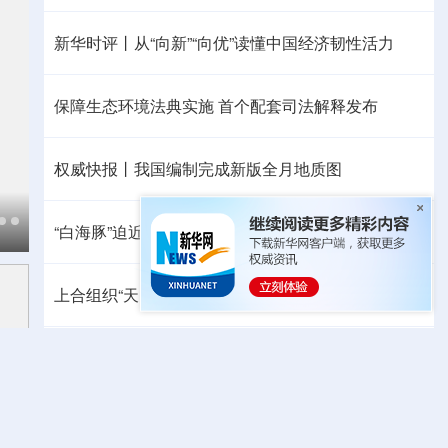
新华时评丨从“向新”“向优”读懂中国经济韧性活力
保障生态环境法典实施 首个配套司法解释发布
权威快报丨我国编制完成新版全月地质图
“白海豚”迫近，8月会有几个台风登陆或影响我国
上合组织“天山-2026”联合网络反恐演习在新疆举行
中方代表：防止“三股势力”借助新兴技术蔓延渗透
热点问答丨胡塞武装连续袭船 沙特作何应对