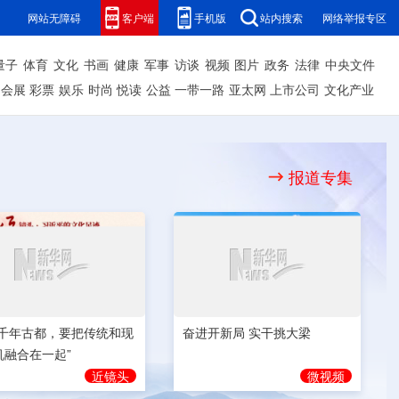
网站无障碍
客户端
手机版
站内搜索
网络举报专区
量子
体育
文化
书画
健康
军事
访谈
视频
图片
政务
法律
中央文件
会展
彩票
娱乐
时尚
悦读
公益
一带一路
亚太网
上市公司
文化产业
报道专集
奋进开新局 实干挑大梁
为千年古都，要把传统和现
机融合在一起”
微视频
近镜头