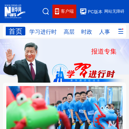
客户端
网站无障碍
PC版本
首页
网站地图
学习进行时
高层
时政
人事
国际
报道专集
学习进行时
高层
时政
人事
国际
财经
网评
港澳
台湾
思客智库
全球连线
教育
科技
科创
量子
体育
文化
书画
健康
军事
人民的健康、体质、幸
铸魂强党丨坚持以党性
访谈
视频
图片
政务