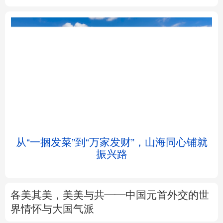
北京
天津
河北
山西
辽宁
吉林
上海
江苏
浙江
安徽
福建
江西
从“一捆发菜”到“万家发财”，山海同心铺就
会
振兴路
山东
河南
湖北
湖南
广东
广西
海南
重庆
各美其美，美美与共——中国元首外交的世
四川
贵州
云南
西藏
界情怀与大国气派
陕西
甘肃
青海
宁夏
专题丨
述评：以全民健身托举健康中国
新疆
内蒙古
黑龙江
来这里“Cool一夏”
这样的中国，怎一