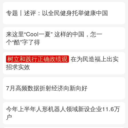
个“酷”字了得
多语种频道
树立和践行正确政绩观
在为民造福上出实
English
Español
Français
عربى
招求实效
Русский язык
日本語
한국어
7月高频数据折射经济向新向好
Deutsch
Português
今年上半年人形机器人领域新设企业11.6万
户
产业发展开新局丨
这个钢厂不“喝”一滴地下
水
专题丨
“白海豚”路径为何多变
“闭眼”等于风