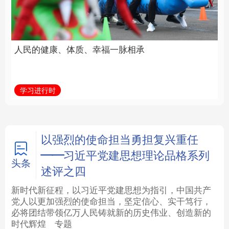
福一脉相承
立身做事
法律
中央文件
金融
汽车
学习进行时
学习新语
食品
人居
信息化
数字经济
学术中国
乡村振兴
银龄
溯源中国
以强烈的使命担当勇担复兴重任
——习近平党建思想理论品格系列
城市
旅游
能源
会展
头条
述评之四
彩票
娱乐
时尚
悦读
新时代新征程，以习近平党建思想为指引，中国共产
党人以更加强烈的使命担当，坚定信心、实干笃行，
必将团结带领亿万人民铸就新的历史伟业、创造新的
公益
一带一路
亚太网
上市公司
时代辉煌
专题
文化产业
地方频道