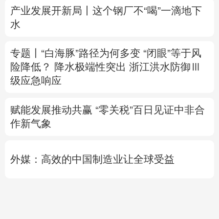
险降低？
降水极端性突出
浙江洪水防御Ⅲ
级应急响应
赋能发展推动共赢 “零关税”百日见证中非合
作新气象
外媒：高效的中国制造业让全球受益
日本2027财年防卫预算申请额创新高
专题丨
伊：与阿曼“接近”达成协议并不意味
重开海峡
战事打不下去了？
美军高层正寻
求“退出路径”