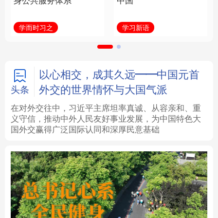
身公共服务体系
中国
法律
中央文件
金融
汽车
学而时习之
学习新语
食品
人居
信息化
数字经济
学术中国
乡村振兴
银龄
溯源中国
以心相交，成其久远——中国元首
外交的世界情怀与大国气派
头条
城市
旅游
能源
会展
在对外交往中，习近平主席坦率真诚、从容亲和、重
义守信，推动中外人民友好事业发展，为中国特色大
彩票
娱乐
时尚
悦读
国外交赢得广泛国际认同和深厚民意基础
公益
一带一路
亚太网
上市公司
文化产业
地方频道