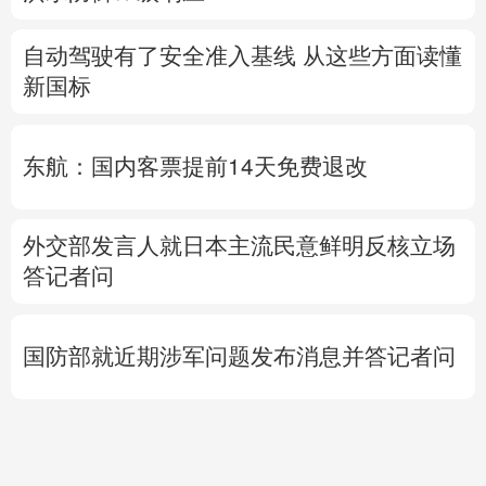
自动驾驶有了安全准入基线 从这些方面读懂
新国标
东航：国内客票提前14天免费退改
外交部发言人就日本主流民意鲜明反核立场
答记者问
国防部就近期涉军问题发布消息并答记者问
直击甘浙特高压长江大
时代人物丨
找到李杨的
活
跨越 高温下见证中国电
时候，南郑雨过天晴
人
网基建力量
用