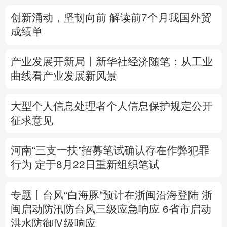
创新涌动，坚韧向前 解读前7个月我国外贸
多语种频道
成绩单
English
Español
Français
عربى
产业发展开新局丨
新华社经济随笔：从工业
Русский язык
日本語
한국어
曲线看产业发展新风景
Deutsch
Português
大型个人信息处理者个人信息保护规定公开
征求意见
河南“三支一扶”招募笔试确认存在作弊犯罪
行为
定于8月22日重新组织笔试
专题丨
台风“白海豚”预计在浙闽沿海登陆
浙
闽启动防汛防台风三级应急响应
6省市启动
洪水防御Ⅳ级响应