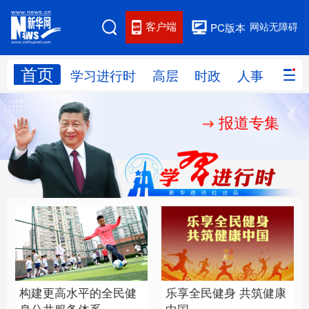
客户端
网站无障碍
PC版本
首页
网站地图
学习进行时
高层
时政
人事
国际
报道专集
学习进行时
高层
时政
人事
国际
财经
网评
港澳
台湾
思客智库
全球连线
教育
科技
科创
量子
体育
文化
书画
健康
军事
构建更高水平的全民健
乐享全民健身 共筑健康
访谈
视频
图片
政务