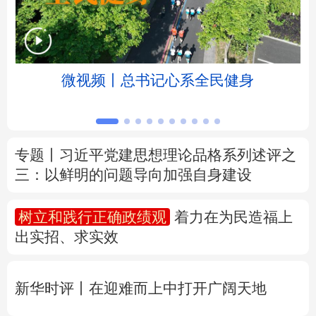
北京
天津
河北
山西
辽宁
吉林
上海
江苏
微视频丨总书记心系全民健身
浙江
安徽
福建
江西
山东
河南
湖北
湖南
专题丨
习近平党建思想理论品格系列述评之
三：以鲜明的问题导向加强自身建设
广东
广西
海南
重庆
四川
贵州
云南
西藏
树立和践行正确政绩观
着力在为民造福上
出实招、求实效
陕西
甘肃
青海
宁夏
新疆
内蒙古
黑龙江
新华时评丨在迎难而上中打开广阔天地