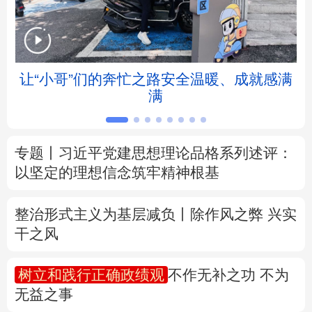
北京
天津
河北
山西
辽宁
吉林
上海
江苏
让“小哥”们的奔忙之路安全温暖、成就感满
满
浙江
安徽
福建
江西
山东
河南
湖北
湖南
专题丨
习近平党建思想理论品格系列述评：
以坚定的理想信念筑牢精神根基
广东
广西
海南
重庆
四川
贵州
云南
西藏
整治形式主义为基层减负丨除作风之弊 兴实
干之风
陕西
甘肃
青海
宁夏
树立和践行正确政绩观
不作无补之功 不为
新疆
内蒙古
黑龙江
无益之事