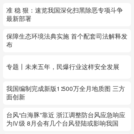
准 稳 狠：速览我国深化扫黑除恶专项斗争
多语种频道
最新部署
English
Español
Français
عربى
保障生态环境法典实施 首个配套司法解释发
Русский язык
日本語
한국어
布
Deutsch
Português
专题丨
未来五年，民爆行业这样安全发展
我国编制完成新版1∶500万全月地质图 三方
面创新
台风“白海豚”靠近 浙江调整防台风应急响应
为Ⅳ级
8月
会有几个台风登陆或影响我国