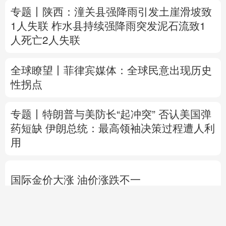
专题丨
陕西：潼关县强降雨引发土崖滑坡致
1人失联
柞水县持续强降雨突发泥石流致1
人死亡2人失联
全球瞭望丨菲律宾媒体：全球民意出现历史
性拐点
专题丨
特朗普与美防长“起冲突”
否认美国弹
药短缺
伊朗总统：最高领袖决策过程遭人利
用
国际金价大涨 油价涨跌不一
直播中