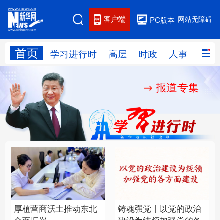
客户端
网站无障碍
PC版本
首页
网站地图
学习进行时
高层
时政
人事
国际
报道专集
学习进行时
高层
时政
人事
国际
财经
网评
港澳
台湾
思客智库
全球连线
教育
科技
科创
量子
体育
文化
书画
健康
军事
厚植营商沃土推动东北
铸魂强党丨以党的政治
访谈
视频
图片
政务