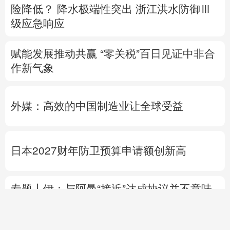
险降低？
降水极端性突出
浙江洪水防御Ⅲ
级应急响应
赋能发展推动共赢 “零关税”百日见证中非合
作新气象
外媒：高效的中国制造业让全球受益
日本2027财年防卫预算申请额创新高
专题丨
伊：与阿曼“接近”达成协议并不意味
重开海峡
战事打不下去了？
美军高层正寻
求“退出路径”