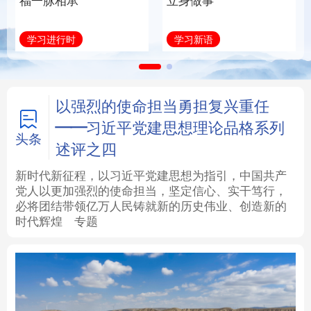
福一脉相承
立身做事
法律
中央文件
金融
汽车
学习进行时
学习新语
食品
人居
信息化
数字经济
学术中国
乡村振兴
银龄
溯源中国
以强烈的使命担当勇担复兴重任
——习近平党建思想理论品格系列
城市
旅游
能源
会展
头条
述评之四
彩票
娱乐
时尚
悦读
新时代新征程，以习近平党建思想为指引，中国共产
党人以更加强烈的使命担当，坚定信心、实干笃行，
必将团结带领亿万人民铸就新的历史伟业、创造新的
公益
一带一路
亚太网
上市公司
时代辉煌
专题
文化产业
地方频道