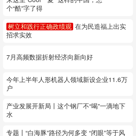
个“酷”字了得
多语种频道
树立和践行正确政绩观
在为民造福上出实
English
Español
Français
عربى
招求实效
Русский язык
日本語
한국어
7月高频数据折射经济向新向好
Deutsch
Português
今年上半年人形机器人领域新设企业11.6万
户
产业发展开新局丨
这个钢厂不“喝”一滴地下
水
专题丨
“白海豚”路径为何多变
“闭眼”等于风