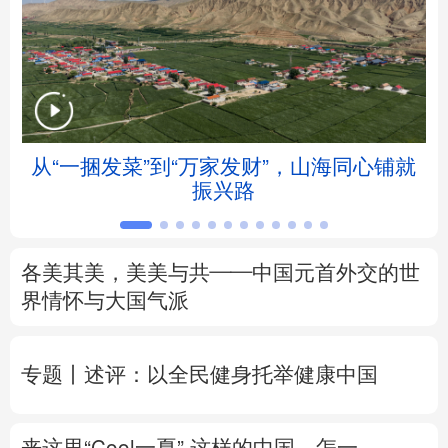
北京
天津
河北
山西
辽宁
吉林
上海
江苏
浙江
安徽
福建
江西
从“一捆发菜”到“万家发财”，山海同心铺就
会
振兴路
山东
河南
湖北
湖南
广东
广西
海南
重庆
各美其美，美美与共——中国元首外交的世
四川
贵州
云南
西藏
界情怀与大国气派
陕西
甘肃
青海
宁夏
专题丨
述评：以全民健身托举健康中国
新疆
内蒙古
黑龙江
来这里“Cool一夏”
这样的中国，怎一