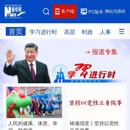
客户端
网站无障碍
PC版本
首页
网站地图
学习进行时
高层
时政
人事
国际
报道专集
学习进行时
高层
时政
人事
国际
财经
网评
港澳
台湾
思客智库
全球连线
教育
科技
科创
量子
体育
文化
书画
健康
军事
人民的健康、体质、幸
铸魂强党丨坚持以党性
访谈
视频
图片
政务