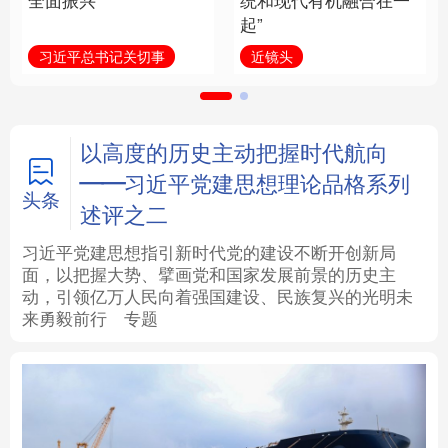
全面振兴
统和现代有机融合在一
起”
法律
中央文件
金融
汽车
习近平总书记关切事
近镜头
食品
人居
信息化
数字经济
学术中国
乡村振兴
银龄
溯源中国
以高度的历史主动把握时代航向
——习近平党建思想理论品格系列
城市
旅游
能源
会展
头条
述评之二
彩票
娱乐
时尚
悦读
习近平党建思想指引新时代党的建设不断开创新局
面，以把握大势、擘画党和国家发展前景的历史主
动，引领亿万人民向着强国建设、民族复兴的光明未
公益
一带一路
亚太网
上市公司
来勇毅前行
专题
文化产业
地方频道