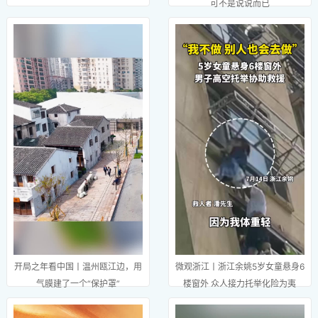
可不是说说而已
开局之年看中国丨温州瓯江边，用
微观浙江丨浙江余姚5岁女童悬身6
气膜建了一个“保护罩”
楼窗外 众人接力托举化险为夷