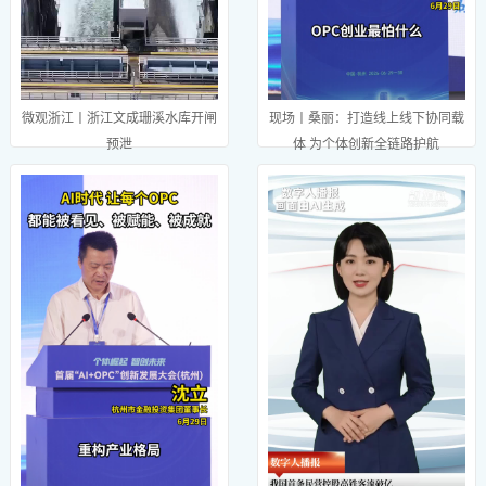
微观浙江丨浙江文成珊溪水库开闸
现场丨桑丽：打造线上线下协同载
预泄
体 为个体创新全链路护航