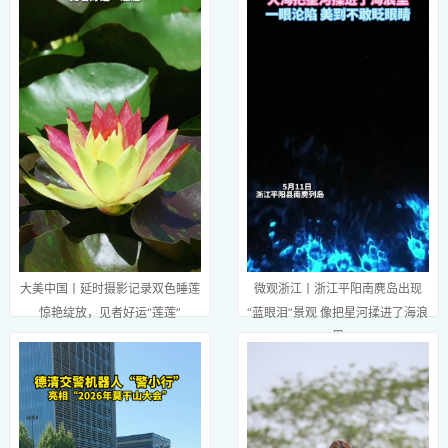
大美中国丨延时摄影记录双色睡莲
微观浙江丨浙江平阳南麂岛出现
惊艳绽放，见者好运“莲莲”
“蓝眼泪”景观 像把星河揉进了海浪
里