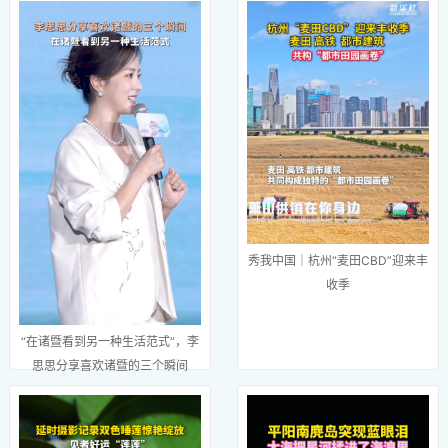
秀我中国｜杭州“麦田CBD”迎来丰
收季
“在诸暨看到另一种生活范式”，李
思思分享喜欢诸暨的三个瞬间