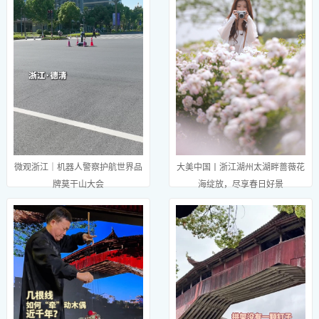
微观浙江｜机器人警察护航世界品
大美中国丨浙江湖州太湖畔蔷薇花
牌莫干山大会
海绽放，尽享春日好景