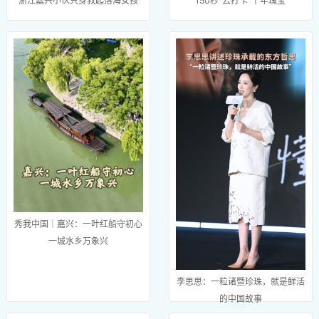
浙江嘉兴小伙只身救起落海女孩
150秒“云打卡”千年瑰宝
秀我中国｜嘉兴：一叶红船守初心
一城水乡万象兴
李思思：一粒诸暨珍珠，就是鲜活
的中国故事