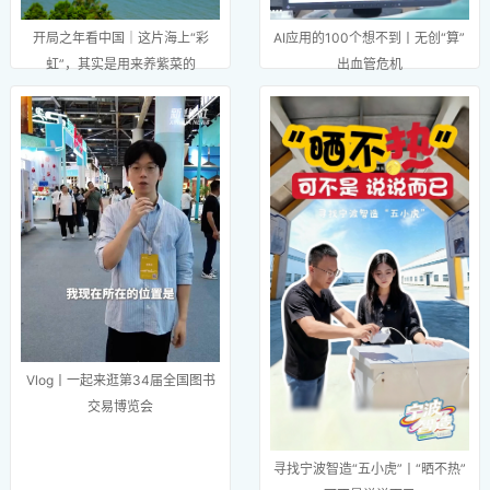
开局之年看中国｜这片海上“彩
AI应用的100个想不到丨无创“算”
虹”，其实是用来养紫菜的
出血管危机
Vlog丨一起来逛第34届全国图书
交易博览会
寻找宁波智造“五小虎”丨“晒不热”