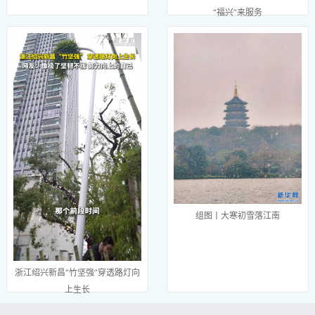
“福兴”来服务
组图丨大寒初雪落江南
浙江绍兴新昌“竹坚强”穿透路灯向
上生长