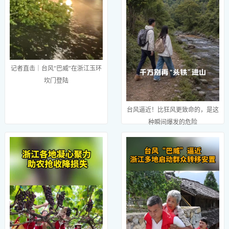
记者直击｜台风“巴威”在浙江玉环
坎门登陆
台风逼近！比狂风更致命的，是这
种瞬间爆发的危险