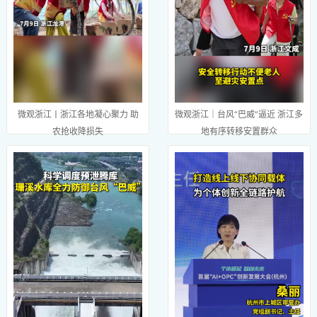
微观浙江｜台风“巴威”逼近 浙江多
微观浙江丨浙江各地凝心聚力 助
地有序转移安置群众
农抢收降损失