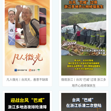
凡人微光丨台风天，善意不缺席
微观浙江丨台风“巴威”过境 浙江多
地齐心抢修保民生