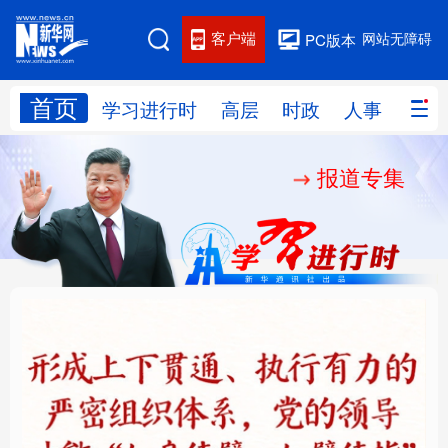
客户端
网站无障碍
PC版本
首页
网站地图
学习进行时
高层
时政
人事
国际
报道专集
学习进行时
高层
时政
人事
国际
财经
网评
港澳
台湾
思客智库
全球连线
教育
科技
科创
量子
体育
文化
书画
健康
军事
铸魂强党丨健全上下贯
人民的健康、体质、幸
访谈
视频
图片
政务