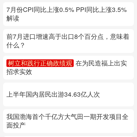
什么？
多语种频道
树立和践行正确政绩观
在为民造福上出实
English
Español
Français
عربى
招求实效
Русский язык
日本語
한국어
上半年国内居民出游34.63亿人次
Deutsch
Português
我国渤海首个千亿方大气田一期开发项目全
面投产
专题丨
台风“白海豚”影响显著增强
降水极端
性突出
中国气象局升级应急响应
福建防台
风二级应急响应