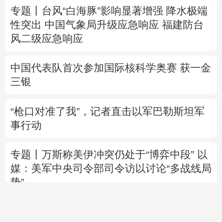
中国代表队首次参加国际核科学奥赛 获一金
三银
“枪口对准了我”，记者直击以军巴勒斯坦军
事行动
专题丨
万斯称美伊冲突仍处于“博弈中段”
以
媒：美军中央司令部司令访以讨论“多战线局
势”
乌总统：乌美就“爱国者”导弹供应达成协议
美媒：美“爱国者”导弹库存不足1700枚
美参议院通过临时拨款法案 暂缓政府“停
摆”风险