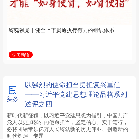
通执行有力的组织体系
福一脉相承
法律
中央文件
金融
汽车
学习新语
学习进行时
食品
人居
信息化
数字经济
学术中国
乡村振兴
银龄
溯源中国
以强烈的使命担当勇担复兴重任
——习近平党建思想理论品格系列
城市
旅游
能源
会展
头条
述评之四
彩票
娱乐
时尚
悦读
新时代新征程，以习近平党建思想为指引，中国共产
党人以更加强烈的使命担当，坚定信心、实干笃行，
必将团结带领亿万人民铸就新的历史伟业、创造新的
公益
一带一路
亚太网
上市公司
时代辉煌
专题
文化产业
地方频道