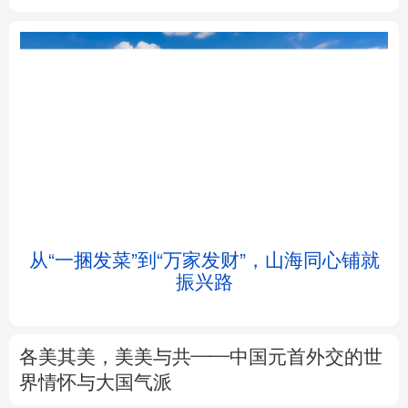
北京
天津
河北
山西
辽宁
吉林
上海
江苏
浙江
安徽
福建
江西
从“一捆发菜”到“万家发财”，山海同心铺就
振兴路
山东
河南
湖北
湖南
广东
广西
海南
重庆
各美其美，美美与共——中国元首外交的世
四川
贵州
云南
西藏
界情怀与大国气派
陕西
甘肃
青海
宁夏
7月份CPI同比上涨0.5%
PPI同比上涨3.5%
解读
新疆
内蒙古
黑龙江
前7月进口增速高于出口8个百分点，意味着