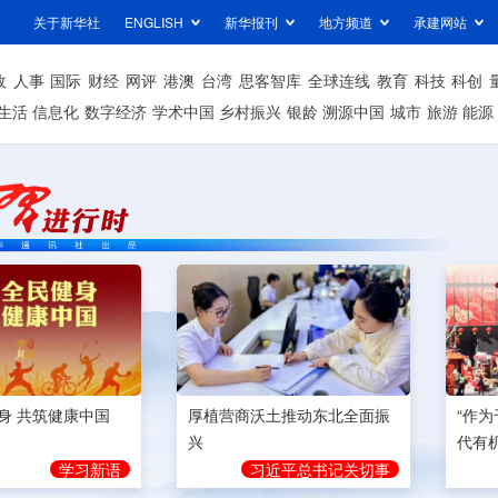
关于新华社
ENGLISH
新华报刊
地方频道
承建网站
政
人事
国际
财经
网评
港澳
台湾
思客智库
全球连线
教育
科技
科创
生活
信息化
数字经济
学术中国
乡村振兴
银龄
溯源中国
城市
旅游
能源
身 共筑健康中国
厚植营商沃土推动东北全面振
“作
兴
代有
学习新语
习近平总书记关切事