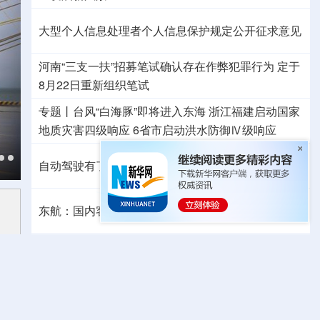
大型个人信息处理者个人信息保护规定公开征求意见
河南“三支一扶”招募笔试确认存在作弊犯罪行为
定于
8月22日重新组织笔试
专题丨
台风“白海豚”即将进入东海
浙江福建启动国家
地质灾害四级响应
6省市启动洪水防御Ⅳ级响应
自动驾驶有了安全准入基线 从这些方面读懂新国标
东航：国内客票提前14天免费退改
外交部发言人就日本主流民意鲜明反核立场答记者问
国防部：中国军队坚决反制任何闹海挑衅图谋