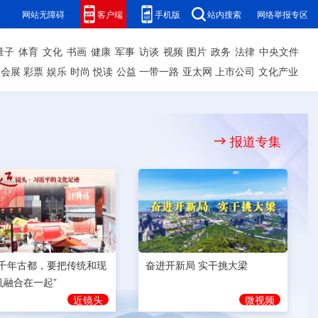
网站无障碍
客户端
手机版
站内搜索
网络举报专区
量子
体育
文化
书画
健康
军事
访谈
视频
图片
政务
法律
中央文件
会展
彩票
娱乐
时尚
悦读
公益
一带一路
亚太网
上市公司
文化产业
报道专集
奋进开新局 实干挑大梁
为千年古都，要把传统和现
机融合在一起”
微视频
近镜头