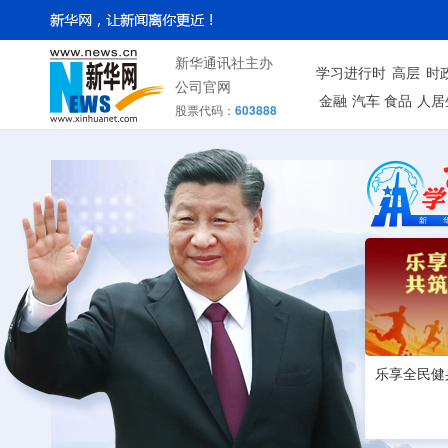
新华通讯社主办
学习进行时
高层
时
公司官网
金融
汽车
食品
人居
股票代码：
603888
乐享全民健