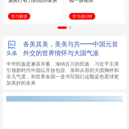
通执行有力的组织体系
福一脉相承
法律
中央文件
金融
汽车
学习新语
学习进行时
食品
人居
信息化
数字经济
学术中国
乡村振兴
银龄
溯源中国
各美其美，美美与共——中国元首
外交的世界情怀与大国气派
头条
城市
旅游
能源
会展
中华民族是兼容并蓄、海纳百川的民族
习近平主席
引领新时代中国以开放包容、亲和从容的大国胸怀和
彩票
娱乐
时尚
悦读
非凡气度，和世界各国一道书写我们这颗蓝色星球更
加美好的未来
公益
一带一路
亚太网
上市公司
文化产业
地方频道