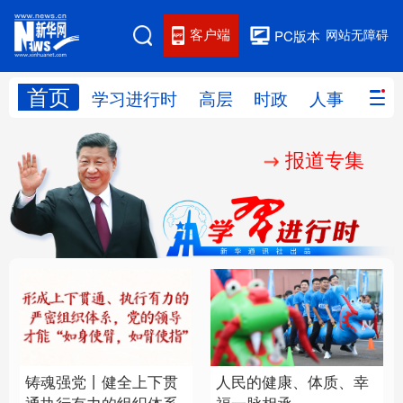
客户端
网站无障碍
PC版本
首页
网站地图
学习进行时
高层
时政
人事
国际
报道专集
学习进行时
高层
时政
人事
国际
财经
网评
港澳
台湾
思客智库
全球连线
教育
科技
科创
量子
体育
文化
书画
健康
军事
铸魂强党丨健全上下贯
人民的健康、体质、幸
访谈
视频
图片
政务