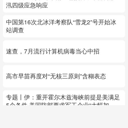
至二级
上海发布暴雨红色预警
江西启动防
汛四级应急响应
中国第16次北冰洋考察队“雪龙2”号开始冰
站调查
速查，7月流行计算机病毒当心中招
高市早苗再度对“无核三原则”含糊表态
专题丨
伊：重开霍尔木兹海峡前提是美满足
5个条件
美国防部要求军工企业“大幅加
快”武器生产