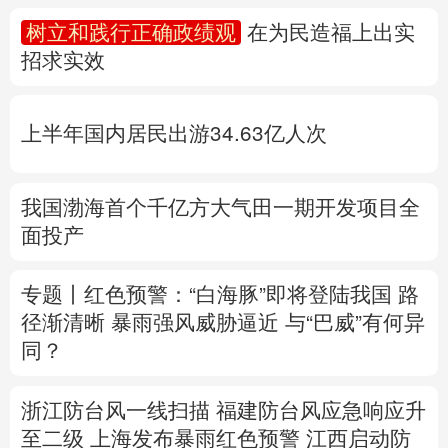
多语种频道
树立和践行正确政绩观
在为民造福上出实
招求实效
English
Español
Français
عربى
Русский язык
日本語
한국어
上半年国内居民出游34.63亿人次
Deutsch
Português
我国渤海首个千亿方大气田一期开发项目全
面投产
专题丨
红色预警：“白海豚”即将登陆我国 路
径渐清晰
暴雨强风威胁逼近
与“巴威”有何异
同？
浙江防台风一线扫描
福建防台风应急响应升