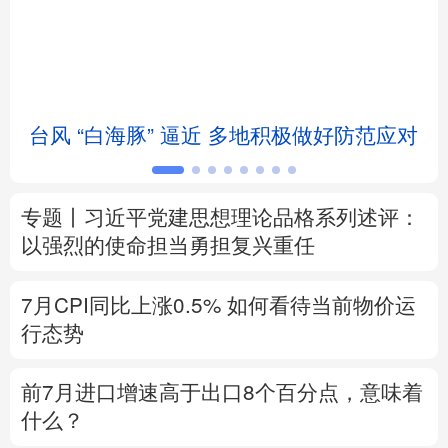
北京
天津
河北
山西
辽宁
吉林
上海
江苏
台风 “白海豚” 逼近 多地积极做好防范应对
浙江
安徽
福建
江西
山东
河南
湖北
湖南
专题丨
习近平党建思想理论品格系列述评：
广东
广西
海南
重庆
以强烈的使命担当勇担复兴重任
四川
贵州
云南
西藏
7月CPI同比上涨0.5%
如何看待当前物价运
陕西
甘肃
青海
宁夏
行态势
新疆
内蒙古
黑龙江
前7月进口增速高于出口8个百分点，意味着
什么？