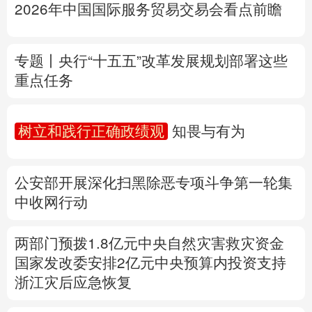
2026年中国国际服务贸易交易会看点前瞻
多语种频道
专题丨
央行“十五五”改革发展规划部署这些
English
Español
Français
عربى
重点任务
Русский язык
日本語
한국어
树立和践行正确政绩观
知畏与有为
Deutsch
Português
公安部开展深化扫黑除恶专项斗争第一轮集
中收网
行动
两部门预拨1.8亿元中央自然灾害救灾资金
国家发改委安排2亿元中央预算内投资支持
浙江灾后应急恢复