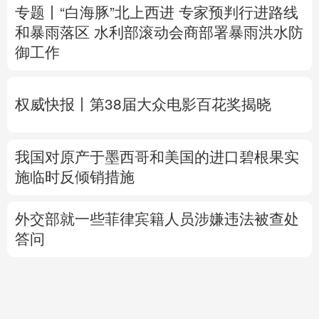
专题丨
“白海豚”北上西进 专家预判行进路线
和暴雨落区
水利部滚动会商部署暴雨洪水防
御工作
权威快报丨第38届大众电影百花奖揭晓
我国对原产于墨西哥和美国的进口碧根果实
施临时反倾销措施
外交部就一些菲律宾籍人员涉嫌违法被查处
答问
中国驻日使馆：台湾非国家，不存在“国
格”一说