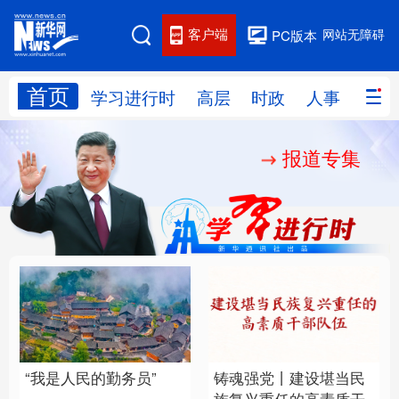
客户端
网站无障碍
PC版本
首页
网站地图
学习进行时
高层
时政
人事
国际
报道专集
学习进行时
高层
时政
人事
国际
财经
网评
港澳
台湾
思客智库
全球连线
教育
科技
科创
量子
体育
文化
书画
健康
军事
“我是人民的勤务员”
铸魂强党丨建设堪当民
访谈
视频
图片
政务