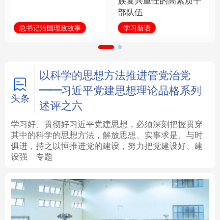
族复兴重任的高素质干
部队伍
法律
中央文件
金融
汽车
总书记治国理政故事
学习新语
食品
人居
信息化
数字经济
学术中国
乡村振兴
银龄
溯源中国
以科学的思想方法推进管党治党
——习近平党建思想理论品格系列
城市
旅游
能源
会展
头条
述评之六
彩票
娱乐
时尚
悦读
学习好、贯彻好习近平党建思想，必须深刻把握贯穿
其中的科学的思想方法，解放思想、实事求是、与时
俱进，持之以恒推进党的建设，努力把党建设好、建
公益
一带一路
亚太网
上市公司
设强
专题
文化产业
地方频道