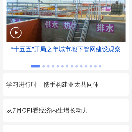
北京
天津
河北
山西
辽宁
吉林
上海
江苏
浙江
安徽
福建
江西
“十五五”开局之年城市地下管网建设观察
山东
河南
湖北
湖南
广东
广西
海南
重庆
学习进行时丨携手构建亚太共同体
四川
贵州
云南
西藏
陕西
甘肃
青海
宁夏
从7月CPI看经济内生增长动力
新疆
内蒙古
黑龙江