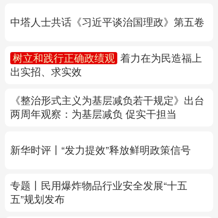
出实招、求实效
多语种频道
《整治形式主义为基层减负若干规定》出台
English
Español
Français
عربى
两周年
观察
：为基层减负 促实干担当
Русский язык
日本語
한국어
新华时评丨“发力提效”释放鲜明政策信号
Deutsch
Português
专题丨
民用爆炸物品行业安全发展“十五
五”规划发布
专家解读中国首例对外贸易国家安全调查：
中国经贸治理体系一次重要升级
专题丨
“白海豚”逼近华东 罕见远洋台风将登