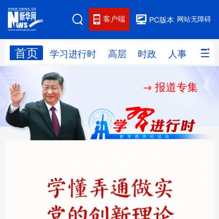
客户端
网站无障碍
PC版本
首页
网站地图
学习进行时
高层
时政
人事
国际
报道专集
学习进行时
高层
时政
人事
国际
财经
网评
港澳
台湾
思客智库
全球连线
教育
科技
科创
量子
体育
文化
书画
健康
军事
铸魂强党丨学懂弄通做
厚植营商沃土推动东北
访谈
视频
图片
政务