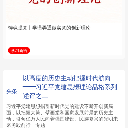
实党的创新理论
全面振兴
法律
中央文件
金融
汽车
学习新语
习近平总书记关切事
食品
人居
信息化
数字经济
学术中国
乡村振兴
银龄
溯源中国
以高度的历史主动把握时代航向
——习近平党建思想理论品格系列
城市
旅游
能源
会展
头条
述评之二
彩票
娱乐
时尚
悦读
习近平党建思想指引新时代党的建设不断开创新局
面，以把握大势、擘画党和国家发展前景的历史主
动，引领亿万人民向着强国建设、民族复兴的光明未
公益
一带一路
亚太网
上市公司
来勇毅前行
专题
文化产业
地方频道