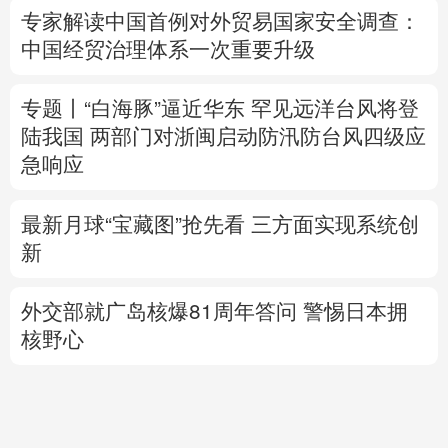
陆我国
两部门对浙闽启动防汛防台风四级应
急响应
最新月球“宝藏图”抢先看
三方面实现系统创
新
外交部就广岛核爆81周年答问
警惕日本拥
核野心
美国将对多晶硅衍生品加征15%关税
专题丨
伊拟禁敌对方通行霍尔木兹海峡 重罚
违规者
伊媒：格什姆岛附近爆炸声系打
击“敌对目标”所致