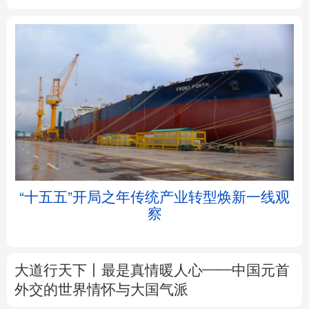
北京
天津
河北
山西
辽宁
吉林
上海
江苏
浙江
安徽
福建
江西
“十五五”开局之年传统产业转型焕新一线观
察
山东
河南
湖北
湖南
广东
广西
海南
重庆
大道行天下丨最是真情暖人心——中国元首
四川
贵州
云南
西藏
外交的
世界
情怀与大国气派
陕西
甘肃
青海
宁夏
中塔人士共话《习近平谈治国理政》第五卷
新疆
内蒙古
黑龙江
树立和践行正确政绩观
着力在为民造福上